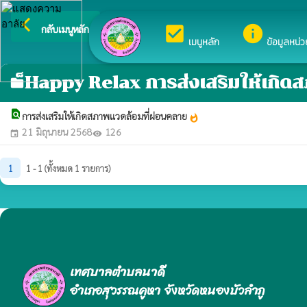
arrow_back_ios
ยินดีต้อนรับสู่เว็บไซต์ข
check_box
info
กลับเมนูหลัก
เมนูหลัก
ข้อมูลหน่
็Happy Relax การส่งเสริมให้เกิด
folder
find_in_page
การส่งเสริมให้เกิดสภาพแวดล้อมที่ผ่อนคลาย
whatshot
21 มิถุนายน 2568
126
event
visibility
1
1 - 1 (ทั้งหมด 1 รายการ)
เทศบาลตำบลนาดี
อำเภอสุวรรณคูหา จังหวัดหนองบัวลำภู