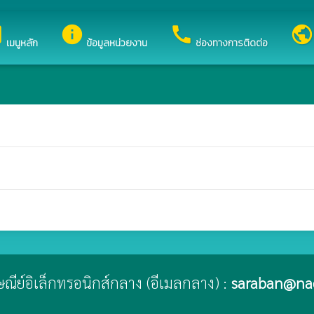
บไซต์ของ เทศบาลตำบลนาดี
ox
info
call
public
เมนูหลัก
ข้อมูลหน่วยงาน
ช่องทางการติดต่อ
ปรษณีย์อิเล็กทรอนิกส์กลาง (อีเมลกลาง) :
saraban@nad