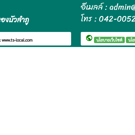
อีเมลล์ : admi
โทร : 042-005
องบัวลำภู
public
:
www.ts-local.com
นโยบายเว็บไซต์
นโย