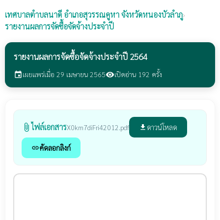
เทศบาลตำบลนาดี
อำเภอสุวรรณคูหา จังหวัดหนองบัวลำภู
›
รายงานผลการจัดซื้อจัดจ้างประจำปี
รายงานผลการจัดซื้อจัดจ้างประจำปี 2564
เผยแพร่เมื่อ 29 เมษายน 2565
เปิดอ่าน 192 ครั้ง
event
visibility
ไฟล์เอกสาร
attach_file
ดาวน์โหลด
X0km7diFri42012.pdf
file_download
คัดลอกลิงก์
link