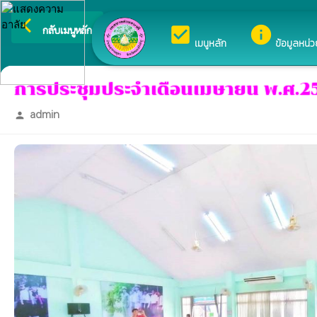
arrow_back_ios
ยินดีต้อนรับสู่เว็บไซต์ของ
check_box
info
กลับเมนูหลัก
เมนูหลัก
ข้อมูลหน่
การประชุมประจำเดือนเมษายน พ.ศ.
admin
person