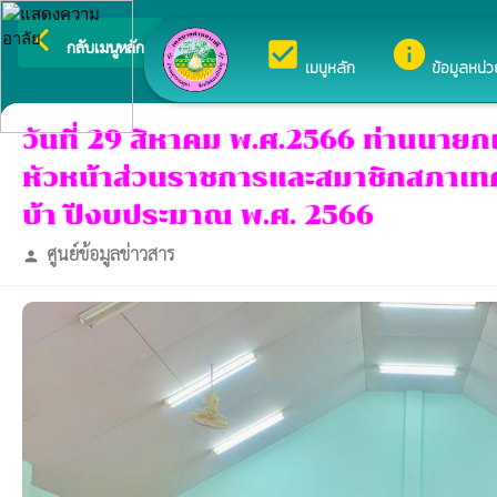
arrow_back_ios
ยินดีต้อนรับสู่เว็บไซต
check_box
info
กลับเมนูหลัก
เมนูหลัก
ข้อมูลหน่
วันที่ 29 สิหาคม พ.ศ.2566 ท่านน
หัวหน้าส่วนราชการและสมาชิกสภาเท
บ้า ปีงบประมาณ พ.ศ. 2566
ศูนย์ข้อมูลข่าวสาร
person