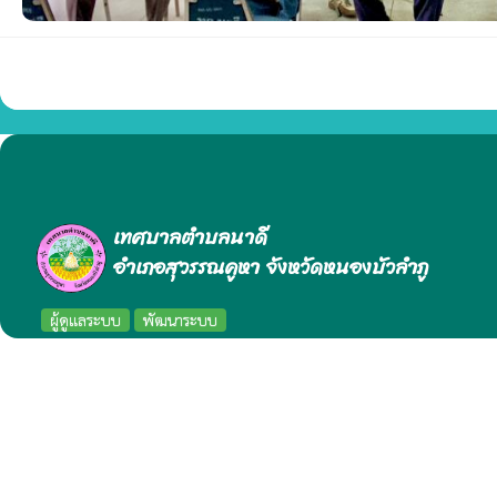
เทศบาลตำบลนาดี
อำเภอสุวรรณคูหา จังหวัดหนองบัวลำภู
ผู้ดูแลระบบ
พัฒนาระบบ